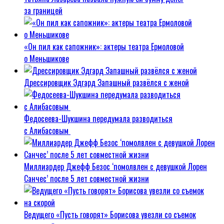
за границей
«Он пил как сапожник»: актеры театра Ермоловой
о Меньшикове
Дрессировщик Эдгард Запашный развёлся с женой
Федосеева-Шукшина передумала разводиться
с Алибасовым
Миллиардер Джефф Безос ‘помолвлен с девушкой Лорен
Санчес’ после 5 лет совместной жизни
Ведущего «Пусть говорят» Борисова увезли со съемок