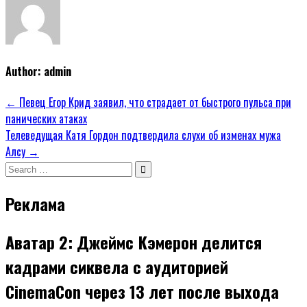
Author:
admin
Навигация
← Певец Егор Крид заявил, что страдает от быстрого пульса при
панических атаках
по
Телеведущая Катя Гордон подтвердила слухи об изменах мужа
записям
Алсу →
Search
for:
Реклама
Аватар 2: Джеймс Кэмерон делится
кадрами сиквела с аудиторией
CinemaCon через 13 лет после выхода