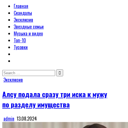
Главная
Скандалы
Эксклюзив
Звездные семьи
Музыка и видео
Топ-10
Тусовки
Search
for:
Posted
Эксклюзив
in
Алсу подала сразу три иска к мужу
по разделу имущества
admin
13.08.2024