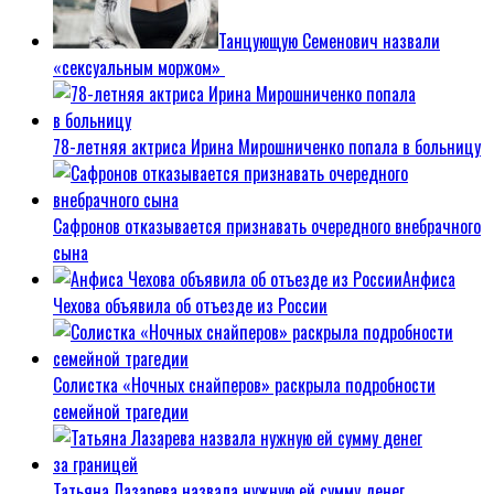
Танцующую Семенович назвали
«сексуальным моржом»
78-летняя актриса Ирина Мирошниченко попала в больницу
Сафронов отказывается признавать очередного внебрачного
сына
Анфиса
Чехова объявила об отъезде из России
Солистка «Ночных снайперов» раскрыла подробности
семейной трагедии
Татьяна Лазарева назвала нужную ей сумму денег