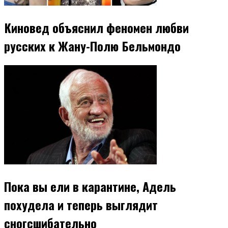
Киновед объяснил феномен любви
русских к Жану-Полю Бельмондо
Пока вы ели в карантине, Адель
похудела и теперь выглядит
сногсшибательно