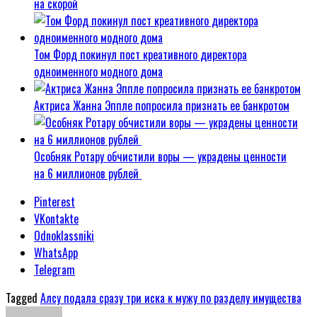
на скорой
Том Форд покинул пост креативного директора
одноименного модного дома
Актриса Жанна Эппле попросила признать ее банкротом
Особняк Ротару обчистили воры — украдены ценности
на 6 миллионов рублей
Pinterest
VKontakte
Odnoklassniki
WhatsApp
Telegram
Tagged
Алсу подала сразу три иска к мужу по разделу имущества