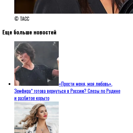
© ТАСС
Еще больше новостей
«Прости меня, моя любовь».
Земфира* готова вернуться в Россию? Слезы по Родине
и разбитое корыто