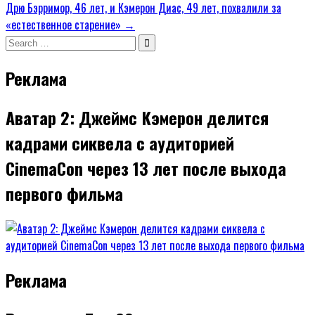
по
Дрю Бэрримор, 46 лет, и Кэмерон Диас, 49 лет, похвалили за
записям
«естественное старение» →
Search
for:
Реклама
Аватар 2: Джеймс Кэмерон делится
кадрами сиквела с аудиторией
CinemaCon через 13 лет после выхода
первого фильма
Реклама