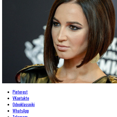
Pinterest
VKontakte
Odnoklassniki
WhatsApp
Telegram