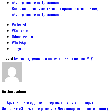
Волочкова прокомментировала приговор мошенникам,
обманувшим ее на 1,7 миллиона
Pinterest
VKontakte
Odnoklassniki
WhatsApp
Telegram
Tagged
Бузова задумалась о поступлении на истфак МГУ
Author:
admin
Навигация
← Бритни Спирс «Делает перерыв» в Instagram, говорит
Источник: «Это было ее решение» Деактивировать Свою страницу