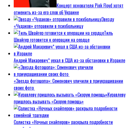
Концерт основателя Pink Floyd хотят
отменить из-за его слов об Украине
Звезду
«Чудаков» отправили в психбольницу
Тиль
Швайгер готовится к операции на сердце
Андрей Макаревич* уехал в США из-за обстановки в Израиле
«Звезда фотошопа»: Семенович уличили в приукрашивании
своих фото
Куравлеву
пришлось вызывать «Скорую помощь»
Солистка «Ночных снайперов» раскрыла подробности