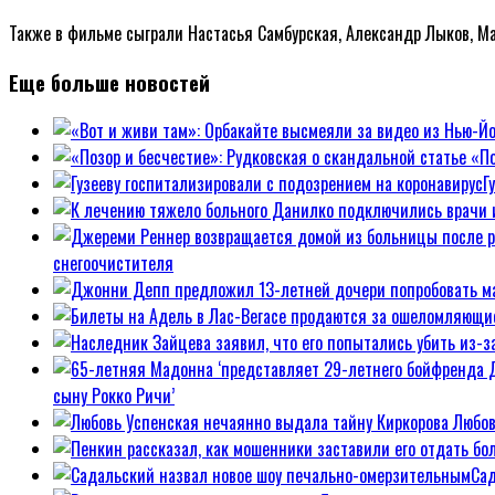
Также в фильме сыграли Настасья Самбурская, Александр Лыков, Мар
Еще больше новостей
«По
Г
снегоочистителя
сыну Рокко Ричи’
Любов
Сад