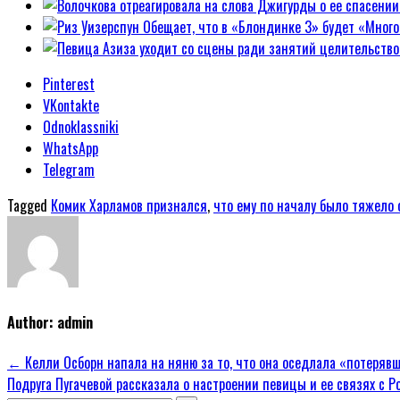
Pinterest
VKontakte
Odnoklassniki
WhatsApp
Telegram
Tagged
Комик Харламов признался
,
что ему по началу было тяжело 
Author:
admin
Навигация
← Келли Осборн напала на няню за то, что она оседлала «потерявш
Подруга Пугачевой рассказала о настроении певицы и ее связях с 
по