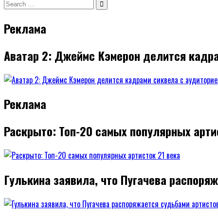
Search
записям
for:
Реклама
Аватар 2: Джеймс Кэмерон делится кадра
Реклама
Раскрыто: Топ-20 самых популярных арти
Гулькина заявила, что Пугачева распоря