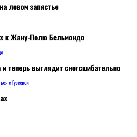
 на левом запястье
их к Жану-Полю Бельмондо
а и теперь выглядит сногсшибательно
ах