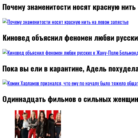
Почему знаменитости носят красную нить
Киновед объяснил феномен любви русск
Пока вы ели в карантине, Адель похудел
Одиннадцать фильмов о сильных женщин