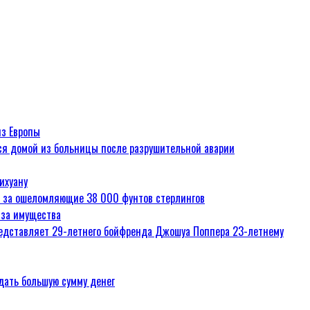
из Европы
я домой из больницы после разрушительной аварии
ихуану
я за ошеломляющие 38 000 фунтов стерлингов
-за имущества
едставляет 29-летнего бойфренда Джошуа Поппера 23-летнему
дать большую сумму денег