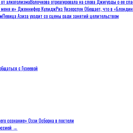
Волочкова отреагировала на слова Джигурды о ее спа
Риз Уизерспун Обещает, что в «Блонди
Певица Азиза уходит со сцены ради занятий целительством
общаться с Гузеевой
его сознание» Оззи Осборна в постели
Россией →