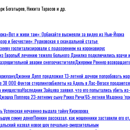
к Богатырев, Никита Тарасов и др.
«Вот и живи там»: Орбакайте высмеяли за видео из Нью-Йорка
зор и бесчестие»: Рудковская о скандальной статье
узееву госпитализировали с подозрением на коронавирус
К лечению тяжело больного Данилко подключились врачи 
Джереми Реннер возвращаетс
Джонни Депп предложил 13-летней дочери попробовать мар
Билеты на Адель в Лас-Вегасе продаютс
Наследник Зайцева заявил, что его попытались убить из
65-летняя Мадонна ‘пр
ь Успенская нечаянно выдала тайну Киркорова
Пенкин рассказал, как мошенники заставили его от
альский назвал новое шоу печально-омерзительным