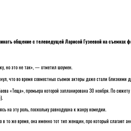
чинать общение с телеведущей Ларисой Гузеевой на съемках ф
жу, но это не так», — отметил шоумен.
нул, что во время совместных съемок актеры даже стали близкими д
аева «Теща», премьера которой запланирована 30 ноября. По сюжету г
).
сь на эту роль, поскольку равнодушна к жанру комедии.
 в то же время, она именно тот тип женщин, про который слагают ане