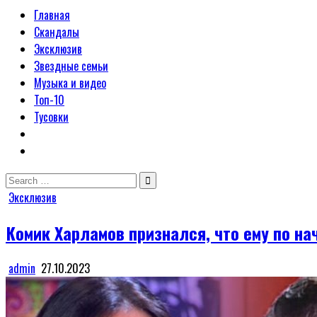
Главная
Скандалы
Эксклюзив
Звездные семьи
Музыка и видео
Топ-10
Тусовки
Search
for:
Posted
Эксклюзив
in
Комик Харламов признался, что ему по н
admin
27.10.2023