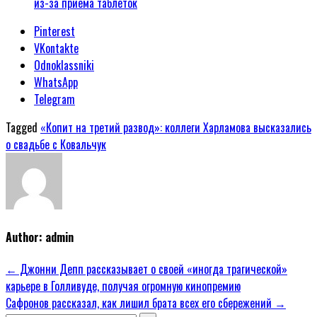
из-за приема таблеток
Pinterest
VKontakte
Odnoklassniki
WhatsApp
Telegram
Tagged
«Копит на третий развод»: коллеги Харламова высказались
о свадьбе с Ковальчук
Author:
admin
Навигация
← Джонни Депп рассказывает о своей «иногда трагической»
карьере в Голливуде, получая огромную кинопремию
по
Сафронов рассказал, как лишил брата всех его сбережений →