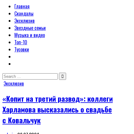
Главная
Скандалы
Эксклюзив
Звездные семьи
Музыка и видео
Топ-10
Тусовки
Search
for:
Posted
Эксклюзив
in
«Копит на третий развод»: коллеги
Харламова высказались о свадьбе
с Ковальчук