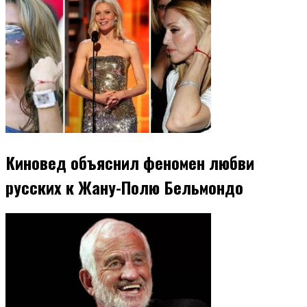
Киновед объяснил феномен любви
русских к Жану-Полю Бельмондо