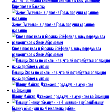
Эксперт объяснил снижение интереса к выступлениям
Киркорова и Баскова
Замок Пугачевой в деревне Грязь получил странное
название
Снова простила и бросила бойфренда: Алсу передумала
разводиться с Яном Абрамовым
Певица Слава не исключила, что ей потребуется операция
из-за проблем с ушами
Шляпу Майкла Джексона продадут на аукционе во Франции
Певицу
Бьянку обманули на 4 миллиона рублей