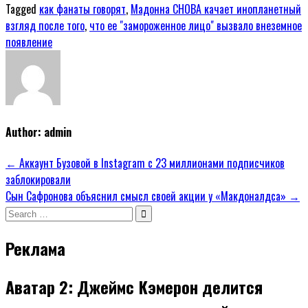
Tagged
как фанаты говорят
,
Мадонна СНОВА качает инопланетный
взгляд после того
,
что ее "замороженное лицо" вызвало внеземное
появление
Author:
admin
Навигация
← Аккаунт Бузовой в Instagram с 23 миллионами подписчиков
заблокировали
по
Сын Сафронова объяснил смысл своей акции у «Макдоналдса» →
записям
Search
for:
Реклама
Аватар 2: Джеймс Кэмерон делится