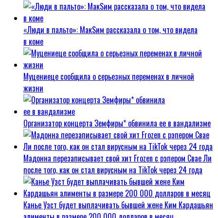
«Люди в пальто»: МакSим рассказала о том, что видела
в коме
Муцениеце сообщила о серьезных переменах в личной
жизни
Организатор концерта Земфиры* обвинила ее в вандализме
Мадонна перезаписывает свой хит Frozen с рэпером Свае Ли
после того, как он стал вирусным на TikTok через 24 года
Канье Уэст будет выплачивать бывшей жене Ким Кардашьян
алименты в размере 200 000 долларов в месяц