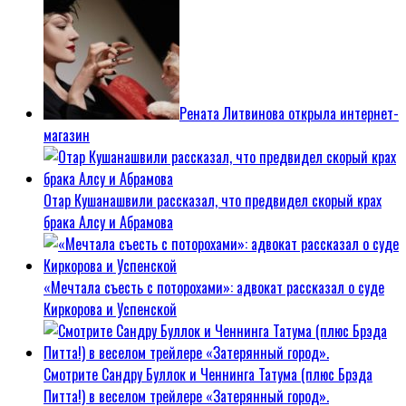
Рената Литвинова открыла интернет-
магазин
Отар Кушанашвили рассказал, что предвидел скорый крах
брака Алсу и Абрамова
«Мечтала съесть с поторохами»: адвокат рассказал о суде
Киркорова и Успенской
Смотрите Сандру Буллок и Ченнинга Татума (плюс Брэда
Питта!) в веселом трейлере «Затерянный город».