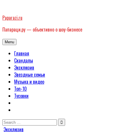
Skip
to
Paparazi.ru
content
Папараци.ру — объективно о шоу-бизнесе
Menu
Главная
Скандалы
Эксклюзив
Звездные семьи
Музыка и видео
Топ-10
Тусовки
Search
for:
Posted
Эксклюзив