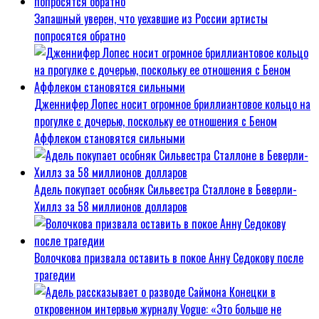
Запашный уверен, что уехавшие из России артисты
попросятся обратно
Дженнифер Лопес носит огромное бриллиантовое кольцо на
прогулке с дочерью, поскольку ее отношения с Беном
Аффлеком становятся сильными
Адель покупает особняк Сильвестра Сталлоне в Беверли-
Хиллз за 58 миллионов долларов
Волочкова призвала оставить в покое Анну Седокову после
трагедии