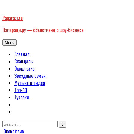
Skip
to
Paparazi.ru
content
Папараци.ру — объективно о шоу-бизнесе
Menu
Главная
Скандалы
Эксклюзив
Звездные семьи
Музыка и видео
Топ-10
Тусовки
Search
for:
Posted
Эксклюзив