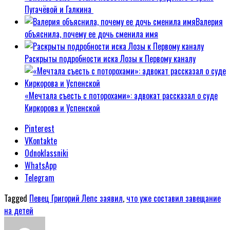
Пугачёвой и Галкина
Валерия
объяснила, почему ее дочь сменила имя
Раскрыты подробности иска Лозы к Первому каналу
«Мечтала съесть с поторохами»: адвокат рассказал о суде
Киркорова и Успенской
Pinterest
VKontakte
Odnoklassniki
WhatsApp
Telegram
Tagged
Певец Григорий Лепс заявил
,
что уже составил завещание
на детей