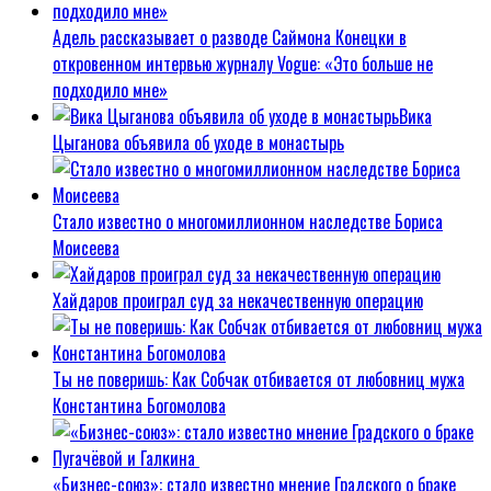
Адель рассказывает о разводе Саймона Конецки в
откровенном интервью журналу Vogue: «Это больше не
подходило мне»
Вика
Цыганова объявила об уходе в монастырь
Стало известно о многомиллионном наследстве Бориса
Моисеева
Хайдаров проиграл суд за некачественную операцию
Ты не поверишь: Как Собчак отбивается от любовниц мужа
Константина Богомолова
«Бизнес-союз»: стало известно мнение Градского о браке