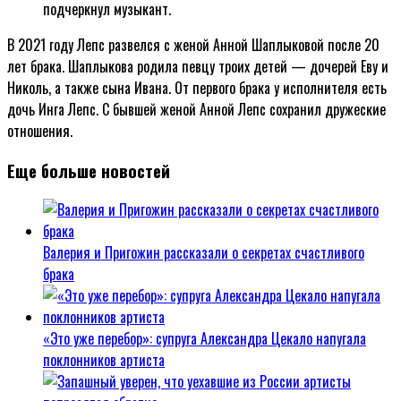
подчеркнул музыкант.
В 2021 году Лепс развелся с женой Анной Шаплыковой после 20
лет брака. Шаплыкова родила певцу троих детей — дочерей Еву и
Николь, а также сына Ивана. От первого брака у исполнителя есть
дочь Инга Лепс. С бывшей женой Анной Лепс сохранил дружеские
отношения.
Еще больше новостей
Валерия и Пригожин рассказали о секретах счастливого
брака
«Это уже перебор»: супруга Александра Цекало напугала
поклонников артиста