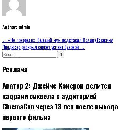
Author:
admin
Навигация
← «Не позорься»: Бывший муж подставил Полину Гагарину
Продюсер раскрыл секрет успеха Бузовой →
по
Search
записям
for:
Реклама
Аватар 2: Джеймс Кэмерон делится
кадрами сиквела с аудиторией
CinemaCon через 13 лет после выхода
первого фильма