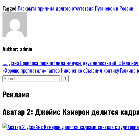
Tagged
Раскрыта причина долгого отсутствия Пугачевой в России
Author:
admin
Навигация
← Дана Борисова перечислила минусы двух липосакций: «Тело нач
«Хорошо проплатили»: актер Никоненко объяснил критику Галкина 
по
Search
записям
for:
Реклама
Аватар 2: Джеймс Кэмерон делится кадра