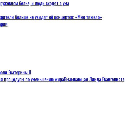
ружевном белье, и люди сходят с ума
зрители больше не увидят её концертов: «Мне тяжело»
арии
оли Екатерины II
Вызывающая Линда Евангелиста