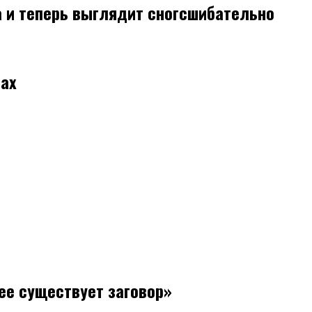
а и теперь выглядит сногсшибательно
ах
ее существует заговор»