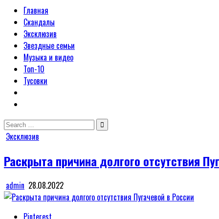
Главная
Скандалы
Эксклюзив
Звездные семьи
Музыка и видео
Топ-10
Тусовки
Search
for:
Posted
Эксклюзив
in
Раскрыта причина долгого отсутствия Пуг
admin
28.08.2022
Pinterest