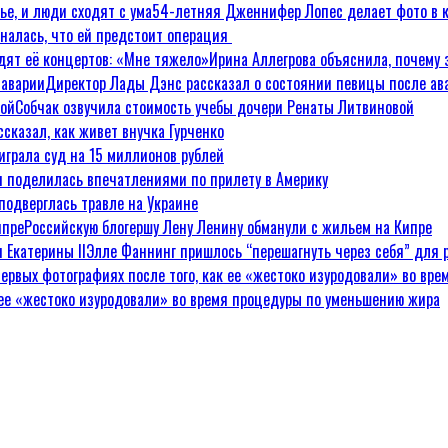
54-летняя Дженнифер Лопес делает фото в к
зналась, что ей предстоит операция
Ирина Аллегрова объяснила, почему 
Директор Лады Дэнс рассказал о состоянии певицы после ав
Собчак озвучила стоимость учебы дочери Ренаты Литвиновой
сказал, как живет внучка Гурченко
играла суд на 15 миллионов рублей
я поделилась впечатлениями по прилету в Америку
подверглась травле на Украине
Российскую блогершу Лену Ленину обманули с жильем на Кипре
Элле Фаннинг пришлось “перешагнуть через себя” для р
к ее «жестоко изуродовали» во время процедуры по уменьшению жира