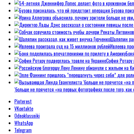
Бузова при
Шаляпин рас
Ивлеева про
Бон
София Ротару 
‘больше не прячется «на первых фотографиях после того, ка
Pinterest
VKontakte
Odnoklassniki
WhatsApp
Telegram