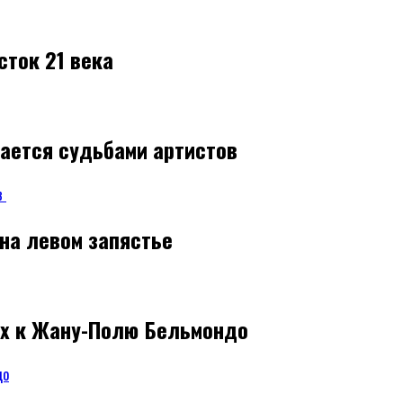
сток 21 века
жается судьбами артистов
 на левом запястье
их к Жану-Полю Бельмондо