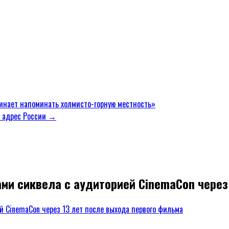
инает напоминать холмисто-горную местность»
в адрес России →
ми сиквела с аудиторией CinemaCon через