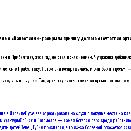
де с «Известиями» раскрыла причину долгого отсутствия арти
тем в Прибалтику, этот год не стал исключением. Чупракова добавила
, летом в Прибалтику. Потом она возвращалась, и они были здесь», 
аводить порядок». Так, артистку запечатлели во время похода по мо
Пугачева отреагировала на слухи о покупке места на кл
Собчак и Богомолов — самая богатая пара среди работник
Певец Губин признался, что из-за болезней опасается за