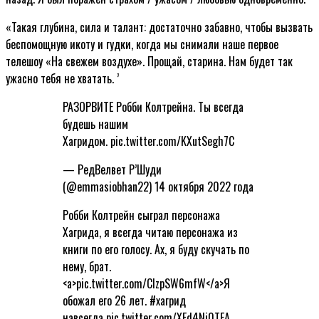
«Такая глубина, сила и талант: достаточно забавно, чтобы вызвать
беспомощную икоту и гудки, когда мы снимали наше первое
телешоу «На свежем воздухе». Прощай, старина. Нам будет так
ужасно тебя не хватать. ’
РАЗОРВИТЕ Робби Колтрейна. Ты всегда
будешь нашим
Хагридом. pic.twitter.com/KXutSegh7C
— РедВелвет Р’Шуди
(@emmasiobhan22) 14 октября 2022 года
Робби Колтрейн сыграл персонажа
Хагрида, я всегда читаю персонажа из
книги по его голосу. Ах, я буду скучать по
нему, брат.
<a>pic.twitter.com/ClzpSW6mfW</a>Я
обожал его 26 лет. #хагрид
навсегда pic.twitter.com/XFd4Ni0TEA