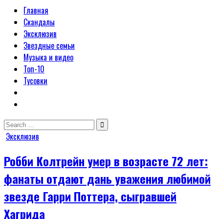
Главная
Скандалы
Эксклюзив
Звездные семьи
Музыка и видео
Топ-10
Тусовки
Search
for:
Posted
Эксклюзив
in
Робби Колтрейн умер в возрасте 72 лет:
фанаты отдают дань уважения любимой
звезде Гарри Поттера, сыгравшей
Хагрида