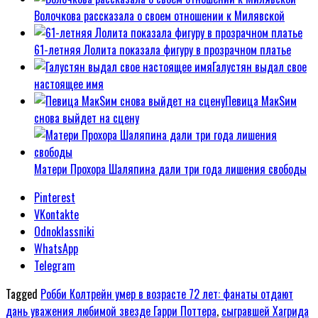
Волочкова рассказала о своем отношении к Милявской
61-летняя Лолита показала фигуру в прозрачном платье
Галустян выдал свое
настоящее имя
Певица МакSим
снова выйдет на сцену
Матери Прохора Шаляпина дали три года лишения свободы
Pinterest
VKontakte
Odnoklassniki
WhatsApp
Telegram
Tagged
Робби Колтрейн умер в возрасте 72 лет: фанаты отдают
дань уважения любимой звезде Гарри Поттера
,
сыгравшей Хагрида