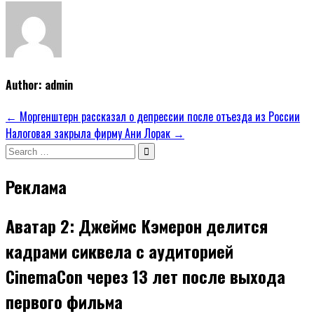
Author:
admin
Навигация
← Моргенштерн рассказал о депрессии после отъезда из России
Налоговая закрыла фирму Ани Лорак →
по
Search
записям
for:
Реклама
Аватар 2: Джеймс Кэмерон делится
кадрами сиквела с аудиторией
CinemaCon через 13 лет после выхода
первого фильма