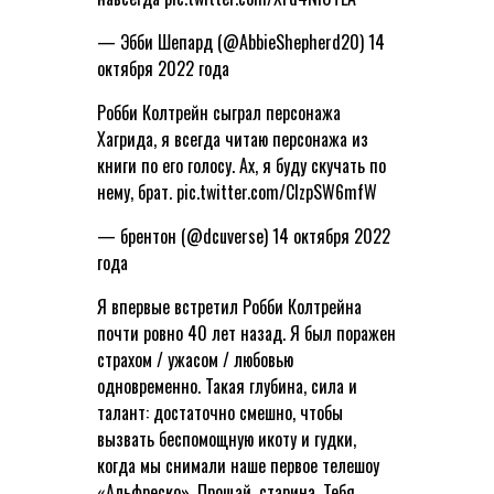
— Эбби Шепард (@AbbieShepherd20) 14
октября 2022 года
Робби Колтрейн сыграл персонажа
Хагрида, я всегда читаю персонажа из
книги по его голосу. Ах, я буду скучать по
нему, брат. pic.twitter.com/ClzpSW6mfW
— брентон (@dcuverse) 14 октября 2022
года
Я впервые встретил Робби Колтрейна
почти ровно 40 лет назад. Я был поражен
страхом / ужасом / любовью
одновременно. Такая глубина, сила и
талант: достаточно смешно, чтобы
вызвать беспомощную икоту и гудки,
когда мы снимали наше первое телешоу
«Альфреско». Прощай, старина. Тебя