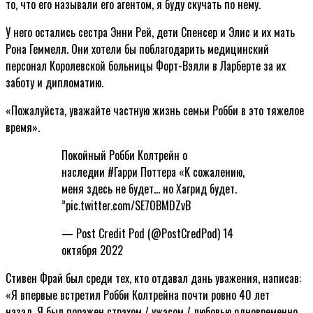
то, что его называли его агентом, я буду скучать по нему.
У него остались сестра Энни Рей, дети Спенсер и Элис и их мать
Рона Геммелл. Они хотели бы поблагодарить медицинский
персонал Королевской больницы Форт-Вэлли в Ларберте за их
заботу и дипломатию.
«Пожалуйста, уважайте частную жизнь семьи Робби в это тяжелое
время».
Покойный Робби Колтрейн о
наследии #Гарри Поттера «К сожалению,
меня здесь не будет… но Хагрид будет.
”pic.twitter.com/SE70BMDZvB
— Post Credit Pod (@PostCredPod) 14
октября 2022
Стивен Фрай был среди тех, кто отдавал дань уважения, написав:
«Я впервые встретил Робби Колтрейна почти ровно 40 лет
назад. Я был поражен страхом / ужасом / любовью одновременно.