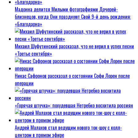
Мадонна делится Милыми фотографиями Дочерей-
близнецов, когда Они празднуют Свой 9-й день рождения:
«Благодарна»
Михаил Шуфутинский рассказал, что не верил в успех песни
«Третье сентября»
Никас Сафронов рассказал о состоянии Софи Лорен после
операции
«Горячая штучка»: похудевшая Нетребко восхитила россиян
Андрей Малахов стал ведущим нового ток-шоу с колл-
центром в прямом эфире