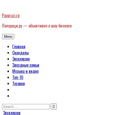
Skip
to
Paparazi.ru
content
Папараци.ру — объективно о шоу-бизнесе
Menu
Главная
Скандалы
Эксклюзив
Звездные семьи
Музыка и видео
Топ-10
Тусовки
Search
for:
Posted
Эксклюзив