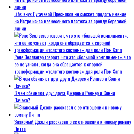
Life: внук Пугачевой Пресняков не сможет продать имение
на Истре из-за невнесенного платежа за аренду береговой
линии
Рене Зеллвегер говорит, что это «большой комплимент», что
ее не узнают, когда она обращается к спорной
трансформации «толстого костюма» для роли Пэм Хапп
В чем обвиняют друг друга Джереми Реннер и Сонни
Пачеко?
Знакомый Джоли рассказал о ее отношении к новому роману
Питта