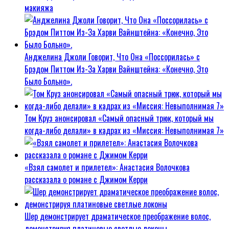
макияжа
Анджелина Джоли Говорит, Что Она «Поссорилась» с
Брэдом Питтом Из-За Харви Вайнштейна: «Конечно, Это
Было Больно».
Том Круз анонсировал «Самый опасный трюк, который мы
когда-либо делали» в кадрах из «Миссия: Невыполнимая 7»
«Взял самолет и прилетел»: Анастасия Волочкова
рассказала о романе с Джимом Керри
Шер демонстрирует драматическое преображение волос,
демонстрируя платиновые светлые локоны