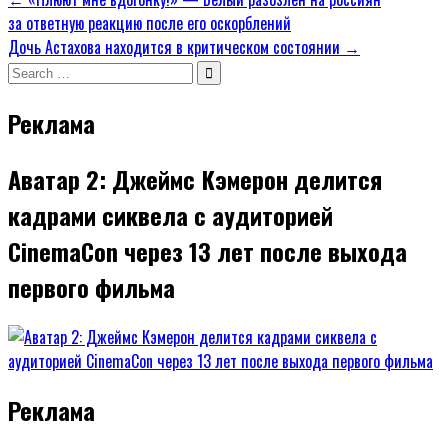
Навигация
за ответную реакцию после его оскорблений
по
Дочь Астахова находится в критическом состоянии →
записям
Search
for:
Реклама
Аватар 2: Джеймс Кэмерон делится
кадрами сиквела с аудиторией
CinemaCon через 13 лет после выхода
первого фильма
Реклама