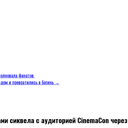
волновала фанатов
идом и превратились в богинь →
ми сиквела с аудиторией CinemaCon через