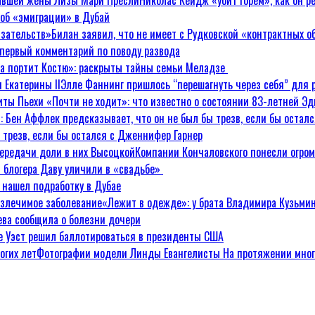
Николас Кейдж «убит горем», как он 
об «эмиграции» в Дубай
Билан заявил, что не имеет с Рудковской «контрактных о
первый комментарий по поводу развода
а портит Костю»: раскрыты тайны семьи Меладзе
Элле Фаннинг пришлось “перешагнуть через себя” для р
«Почти не ходит»: что известно о состоянии 83-летней Э
ы трезв, если бы остался с Дженнифер Гарнер
Компании Кончаловского понесли огром
и блогера Даву уличили в «свадьбе»
 нашел подработку в Дубае
«Лежит в одежде»: у брата Владимира Кузьми
ева сообщила о болезни дочери
е Уэст решил баллотироваться в президенты США
Фотографии модели Линды Евангелисты На протяжении мног