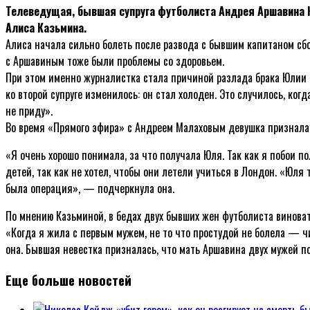
Телеведущая, бывшая супруга футболиста Андрея Аршавина Ю
Алиса Казьмина.
Алиса начала сильно болеть после развода с бывшим капитаном сбор
с Аршавиным тоже были проблемы со здоровьем.
При этом именно журналистка стала причиной разлада брака Юлии 
ко второй супруге изменилось: он стал холоден. Это случилось, когд
не приду».
Во время «Прямого эфира» с Андреем Малаховым девушка призналась
«Я очень хорошо понимала, за что получала Юля. Так как я побои п
детей, так как не хотел, чтобы они летели учиться в Лондон. «Юля 
была операция», — подчеркнула она.
По мнению Казьминой, в бедах двух бывших жен футболиста виновата
«Когда я жила с первым мужем, не то что простудой не болела — ч
она. Бывшая невестка призналась, что мать Аршавина двух мужей по
Еще больше новостей