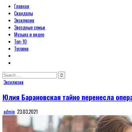
Главная
Скандалы
Эксклюзив
Звездные семьи
Музыка и видео
Топ-10
Тусовки
Search
for:
Posted
Эксклюзив
in
Юлия Барановская тайно перенесла опе
admin
23.03.2021