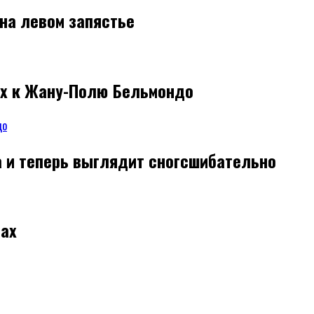
 на левом запястье
их к Жану-Полю Бельмондо
а и теперь выглядит сногсшибательно
ах