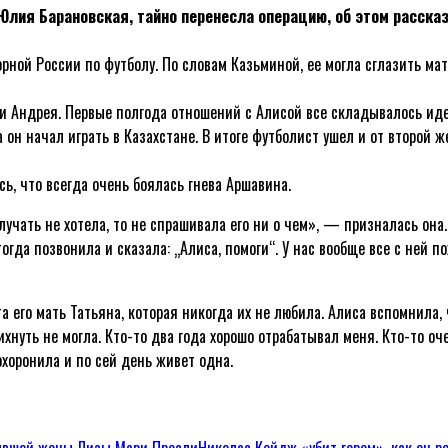
лия Барановская, тайно перенесла операцию, об этом расска
ной России по футболу. По словам Казьминой, ее могла сглазить мат
и Андрея. Первые полгода отношений с Алисой все складывалось ид
а он начал играть в Казахстане. В итоге футболист ушел и от второй 
, что всегда очень боялась гнева Аршавина.
олучать не хотела, то не спрашивала его ни о чем», — призналась он
тогда позвонила и сказала: „Алиса, помоги“. У нас вообще все с ней 
 его мать Татьяна, которая никогда их не любила. Алиса вспомнила, 
ихнуть не могла. Кто-то два года хорошо отрабатывал меня. Кто-то о
хоронила и по сей день живет одна.