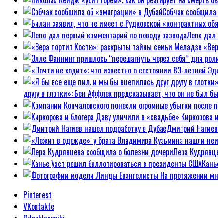
Собчак сообщила 
Лепс дал 
«Вер
другу в глотки»: Бен Аффлек предсказывает, что он не был б
Киркорова 
Дмитрий Нагиев
Лера Кудрявц
Кань
Pinterest
VKontakte