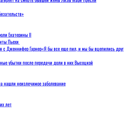
реагирует на смерть бывшей жены Лизы Мари Пресли
бязательств»
оли Екатерины II
диты Пьехи
«Я бы все еще пил, и мы бы вцепились друг
ные убытки после передачи доли в них Высоцкой
на нашли неизлечимое заболевание
их лет