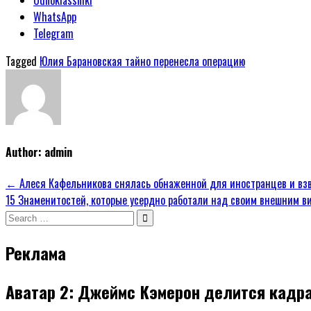
Odnoklassniki
WhatsApp
Telegram
Tagged
Юлия Барановская тайно перенесла операцию
Author:
admin
Навигация
← Алеся Кафельникова снялась обнаженной для иностранцев и вз
15 Знаменитостей, которые усердно работали над своим внешним в
по
Search
записям
for:
Реклама
Аватар 2: Джеймс Кэмерон делится кадра