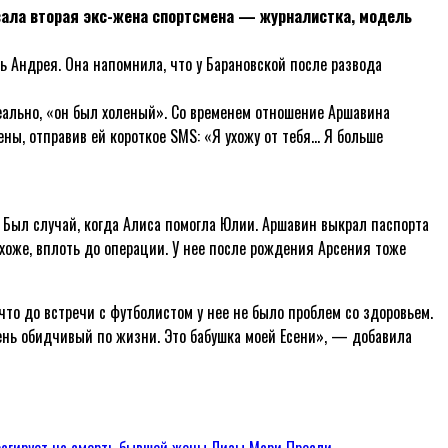
зала вторая экс-жена спортсмена — журналистка, модель
ь Андрея. Она напомнила, что у Барановской после развода
еально, «он был холеный». Со временем отношение Аршавина
жены, отправив ей короткое SMS: «Я ухожу от тебя… Я больше
а. Был случай, когда Алиса помогла Юлии. Аршавин выкрал паспорта
похоже, вплоть до операции. У нее после рождения Арсения тоже
что до встречи с футболистом у нее не было проблем со здоровьем.
чень обидчивый по жизни. Это бабушка моей Есени», — добавила