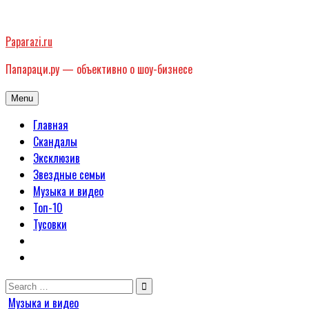
Skip
to
Paparazi.ru
content
Папараци.ру — объективно о шоу-бизнесе
Menu
Главная
Скандалы
Эксклюзив
Звездные семьи
Музыка и видео
Топ-10
Тусовки
Search
for:
Posted
Музыка и видео