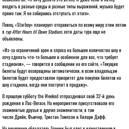
входить в разные среды и разные типы выражений, музыка будет
прямо там. Я не собираюсь отступать от этого».
Певец «Starboy» планирует отправиться по всему миру этим летом
в
тур After Hours til Dawn Stadium
, хотя даты тура еще не
объявлены.
«Из-за ограничений арен и спроса на большее количество шоу я
хочу сделать что-то большее и особенное для вас, что требует
стадионов», — говорится в сообщении на его сайте. «Текущие
билеты будут возвращены автоматически, и всем владельцам
билетов будет предоставлен приоритет для покупки билетов на
шоу стадиона, когда они поступят в продажу».
В прошлую субботу the Weeknd отпраздновал свой 32-й день
рождения в Лас-Вегасе. На мероприятии присутствовали его
знаменитые друзья и другие знаменитости, в том
числе Дрейк, Фьючер, Тристан Томпсон и Хилари Дафф.
На вечеринке обладатель Грэмми был одет в единственную в