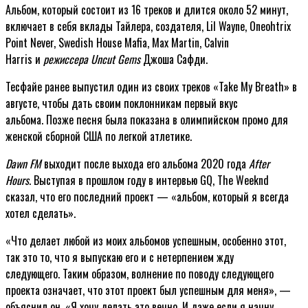
Альбом, который состоит из 16 треков и длится около 52 минут,
включает в себя вклады Тайлера, создателя, Lil Wayne, Oneohtrix
Point Never, Swedish House Mafia, Max Martin, Calvin
Harris и
режиссера Uncut Gems
Джоша Сафди.
Тесфайе ранее выпустил один из своих треков «Take My Breath» в
августе, чтобы дать своим поклонникам первый вкус
альбома. Позже песня была показана в олимпийском промо для
женской сборной США по легкой атлетике.
Dawn FM
выходит после выхода его альбома 2020 года
After
Hours
. Выступая в прошлом году в интервью GQ, The Weeknd
сказал, что его последний проект — «альбом, который я всегда
хотел сделать».
«Что делает любой из моих альбомов успешным, особенно этот,
так это то, что я выпускаю его и с нетерпением жду
следующего. Таким образом, волнение по поводу следующего
проекта означает, что этот проект был успешным для меня», —
объяснил он. «Я хочу делать это вечно. И даже если я начну