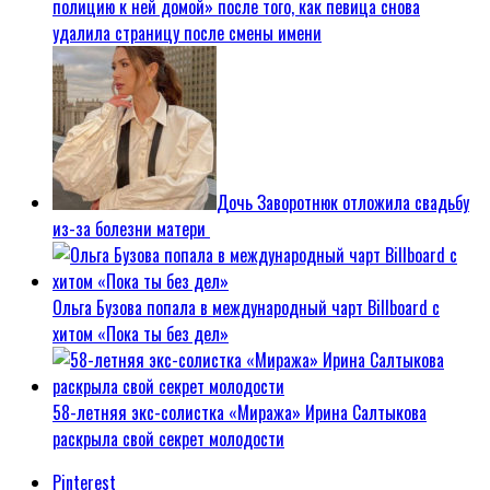
полицию к ней домой» после того, как певица снова
удалила страницу после смены имени
Дочь Заворотнюк отложила свадьбу
из-за болезни матери
Ольга Бузова попала в международный чарт Billboard с
хитом «Пока ты без дел»
58-летняя экс-солистка «Миража» Ирина Салтыкова
раскрыла свой секрет молодости
Pinterest