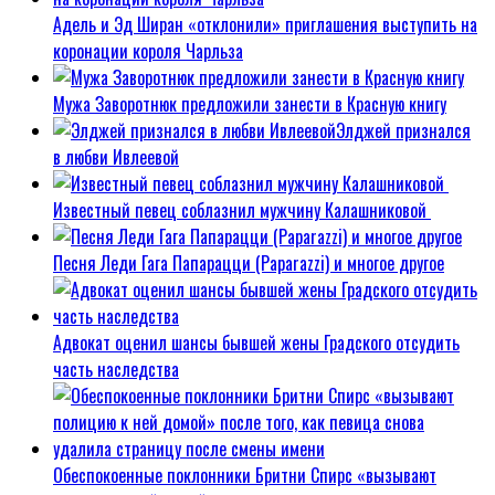
Адель и Эд Ширан «отклонили» приглашения выступить на
коронации короля Чарльза
Мужа Заворотнюк предложили занести в Красную книгу
Элджей признался
в любви Ивлеевой
Известный певец соблазнил мужчину Калашниковой
Песня Леди Гага Папарацци (Paparazzi) и многое другое
Адвокат оценил шансы бывшей жены Градского отсудить
часть наследства
Обеспокоенные поклонники Бритни Спирс «вызывают