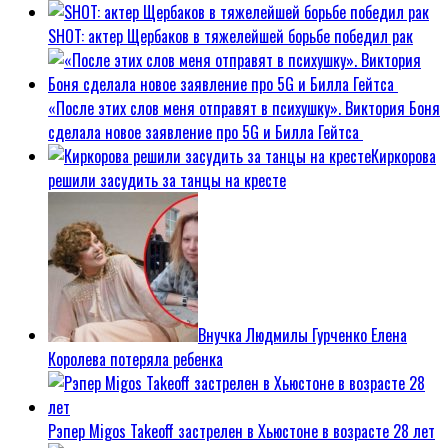
SHOT: актер Щербаков в тяжелейшей борьбе победил рак
«После этих слов меня отправят в психушку». Виктория Боня
сделала новое заявление про 5G и Билла Гейтса
Киркорова
решили засудить за танцы на кресте
Внучка Людмилы Гурченко Елена
Королева потеряла ребенка
Рэпер Migos Takeoff застрелен в Хьюстоне в возрасте 28 лет