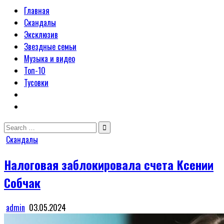
Главная
Скандалы
Эксклюзив
Звездные семьи
Музыка и видео
Топ-10
Тусовки
Search
for:
Posted
Скандалы
in
Налоговая заблокировала счета Ксении
Собчак
admin
03.05.2024