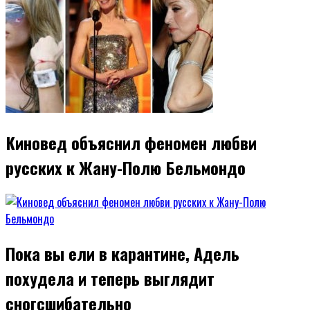
Киновед объяснил феномен любви
русских к Жану-Полю Бельмондо
Пока вы ели в карантине, Адель
похудела и теперь выглядит
сногсшибательно