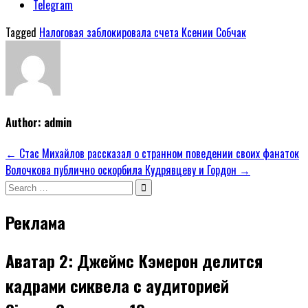
Telegram
Tagged
Налоговая заблокировала счета Ксении Собчак
Author:
admin
Навигация
← Стас Михайлов рассказал о странном поведении своих фанаток
Волочкова публично оскорбила Кудрявцеву и Гордон →
по
Search
записям
for:
Реклама
Аватар 2: Джеймс Кэмерон делится
кадрами сиквела с аудиторией