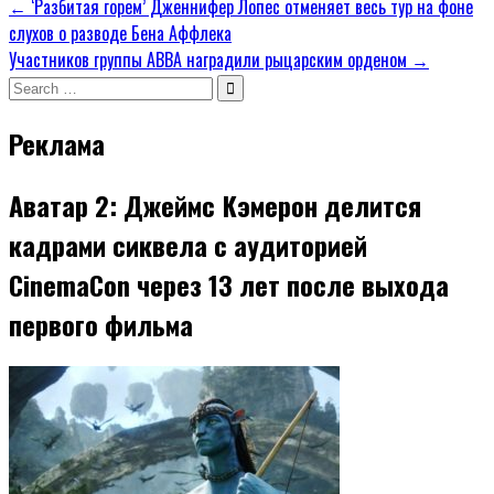
Навигация
← ‘Разбитая горем’ Дженнифер Лопес отменяет весь тур на фоне
слухов о разводе Бена Аффлека
по
Участников группы АВВА наградили рыцарским орденом →
записям
Search
for:
Реклама
Аватар 2: Джеймс Кэмерон делится
кадрами сиквела с аудиторией
CinemaCon через 13 лет после выхода
первого фильма