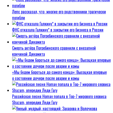
Лепс рассказал, что многие его родственники трагически
погибли
ФНС отказала Галкину* в закрытии его бизнеса в России
Смерть актёра Погребинского сравнили с внезапной
кончиной Динамита
«Мы будем бороться до самого конца»: Высоцкая впервые
о состоянии дочери после аварии и комы
Российская песня Homay попала в Top-7 мирового сервиса
Shazam, опередив Леди Гагу