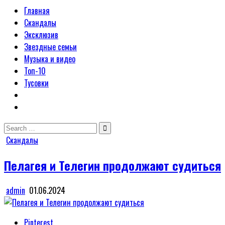
Главная
Скандалы
Эксклюзив
Звездные семьи
Музыка и видео
Топ-10
Тусовки
Search
for:
Posted
Скандалы
in
Пелагея и Телегин продолжают судиться
admin
01.06.2024
Pinterest