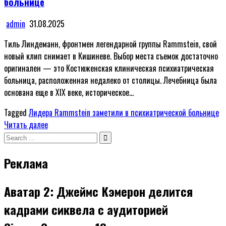
больнице
admin
31.08.2025
Тиль Линдеманн, фронтмен легендарной группы Rammstein, свой
новый клип снимает в Кишиневе. Выбор места съемок достаточно
оригинален — это Костюженская клиническая психиатрическая
больница, расположенная недалеко от столицы. Лечебница была
основана еще в XIX веке, историческое…
Tagged
Лидера Rammstein заметили в психиатрической больнице
Читать далее
Search
for:
Реклама
Аватар 2: Джеймс Кэмерон делится
кадрами сиквела с аудиторией