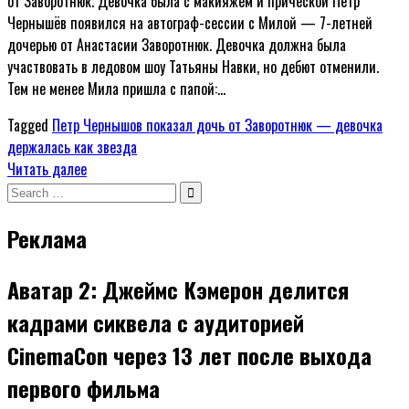
от Заворотнюк. Девочка была с макияжем и прической Петр
Чернышёв появился на автограф-сессии с Милой — 7-летней
дочерью от Анастасии Заворотнюк. Девочка должна была
участвовать в ледовом шоу Татьяны Навки, но дебют отменили.
Тем не менее Мила пришла с папой:…
Tagged
Петр Чернышов показал дочь от Заворотнюк — девочка
держалась как звезда
Читать далее
Search
for:
Реклама
Аватар 2: Джеймс Кэмерон делится
кадрами сиквела с аудиторией
CinemaCon через 13 лет после выхода
первого фильма