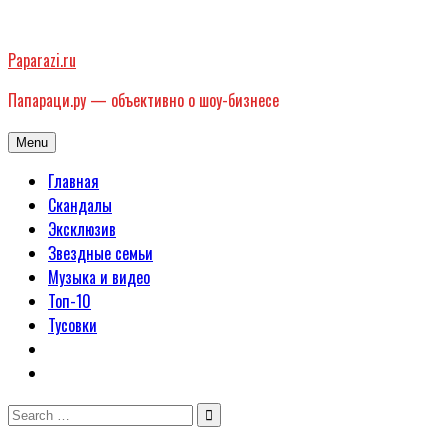
Skip
to
Paparazi.ru
content
Папараци.ру — объективно о шоу-бизнесе
Menu
Главная
Скандалы
Эксклюзив
Звездные семьи
Музыка и видео
Топ-10
Тусовки
Search
for: