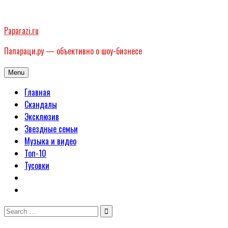
Skip
to
Paparazi.ru
content
Папараци.ру — объективно о шоу-бизнесе
Menu
Главная
Скандалы
Эксклюзив
Звездные семьи
Музыка и видео
Топ-10
Тусовки
Search
for: