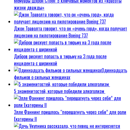
Мемуары Шэрон Стоун: 5 ключевых моментов из «красоты
жизни дважды»
Джон Траволта говорит, что он «очень горд», когда получает
лицензию на пилотирование Boeing 737
Дибров рискует попасть в тюрьму на 3 года после
инцидента с ширинкой
Одиннадцать
фильмов о сильных женщинах
5 знаменитостей, которые победили алкоголизм
Элле Фаннинг пришлось “перешагнуть через себя” для роли
Екатерины II