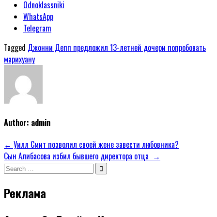
Odnoklassniki
WhatsApp
Telegram
Tagged
Джонни Депп предложил 13-летней дочери попробовать
марихуану
Author:
admin
Навигация
← Уилл Смит позволил своей жене завести любовника?
Сын Алибасова избил бывшего директора отца →
по
Search
записям
for:
Реклама