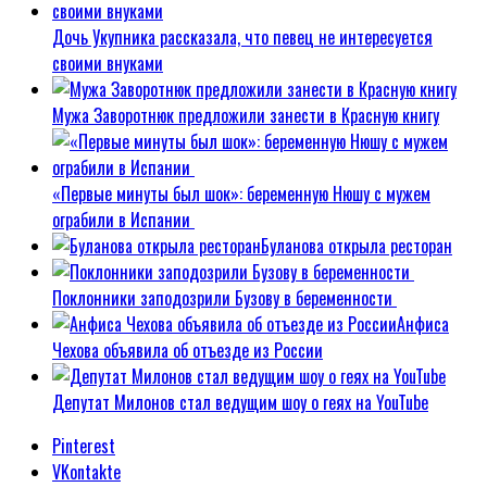
Дочь Укупника рассказала, что певец не интересуется
своими внуками
Мужа Заворотнюк предложили занести в Красную книгу
«Первые минуты был шок»: беременную Нюшу с мужем
ограбили в Испании
Буланова открыла ресторан
Поклонники заподозрили Бузову в беременности
Анфиса
Чехова объявила об отъезде из России
Депутат Милонов стал ведущим шоу о геях на YouTube
Pinterest
VKontakte