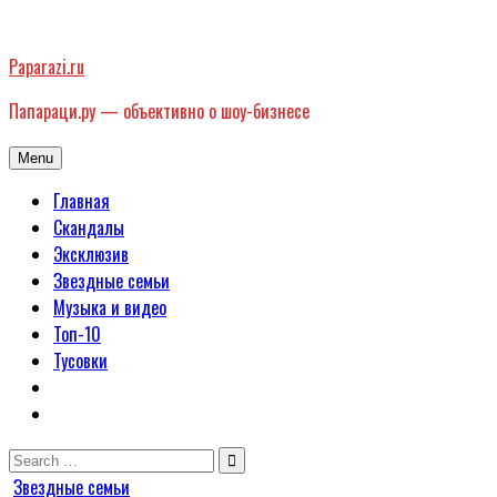
Skip
to
Paparazi.ru
content
Папараци.ру — объективно о шоу-бизнесе
Menu
Главная
Скандалы
Эксклюзив
Звездные семьи
Музыка и видео
Топ-10
Тусовки
Search
for:
Posted
Звездные семьи