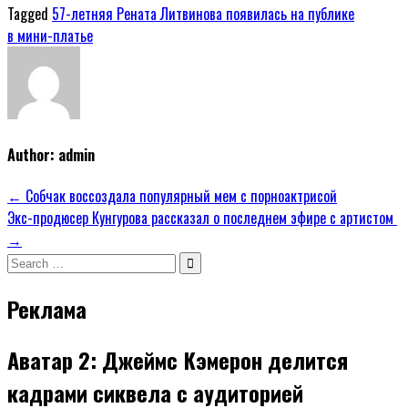
Tagged
57-летняя Рената Литвинова появилась на публике
в мини-платье
Author:
admin
Навигация
← Собчак воссоздала популярный мем с порноактрисой
Экс-продюсер Кунгурова рассказал о последнем эфире с артистом
по
→
записям
Search
for:
Реклама
Аватар 2: Джеймс Кэмерон делится
кадрами сиквела с аудиторией