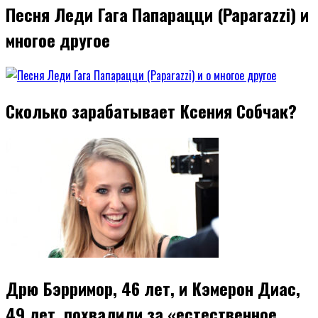
Песня Леди Гага Папарацци (Paparazzi) и
многое другое
Сколько зарабатывает Ксения Собчак?
Дрю Бэрримор, 46 лет, и Кэмерон Диас,
49 лет, похвалили за «естественное