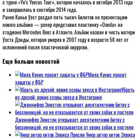
с турне «Ye’s Yeezus Tour», которое началось в октябре 2013 года
и завершилось в сентябре 2014 года.
Ранее Канье Уэст раздал пять тысяч билетов на презентацию
нового альбома — рэпер представил пластинку «Donda» на
стадионе Mercedes Benz в Атланте. Альбом назван в честь матери
Уэста Донды, которая умерла в 2007 году в возрасте 58 лет от
осложнений после пластической хирургии.
Еще больше новостей
Мила Кунис просит
защиты у ФБР
Убрать
из друзей: яркие ссоры звезд в Инстаграме
Дженнифер Энистон открывает десятилетнюю битву с
бессонницей, но не отказывается от своих собак в постели
Умер автор хитов Элвиса