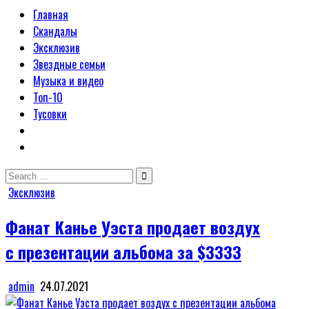
Главная
Скандалы
Эксклюзив
Звездные семьи
Музыка и видео
Топ-10
Тусовки
Search
for:
Posted
Эксклюзив
in
Фанат Канье Уэста продает воздух
с презентации альбома за $3333
admin
24.07.2021