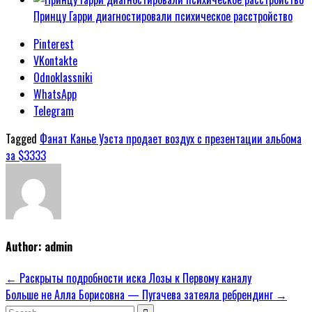
Принцу Гарри диагностировали психическое расстройство
Pinterest
VKontakte
Odnoklassniki
WhatsApp
Telegram
Tagged
Фанат Канье Уэста продает воздух с презентации альбома
за $3333
Author:
admin
Навигация
← Раскрыты подробности иска Лозы к Первому каналу
Больше не Алла Борисовна — Пугачева затеяла ребрендинг →
по
Search