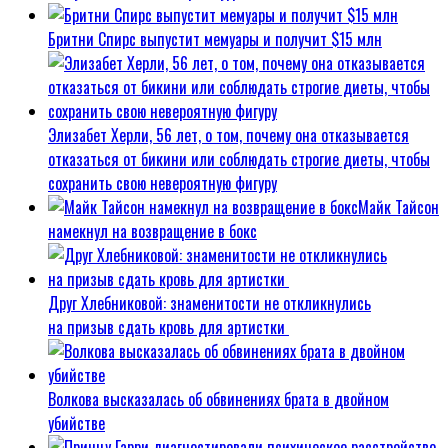
Бритни Спирс выпустит мемуары и получит $15 млн
Элизабет Херли, 56 лет, о том, почему она отказывается
отказаться от бикини или соблюдать строгие диеты, чтобы
сохранить свою невероятную фигуру
Майк Тайсон
намекнул на возвращение в бокс
Друг Хлебниковой: знаменитости не откликнулись
на призыв сдать кровь для артистки
Волкова высказалась об обвинениях брата в двойном
убийстве