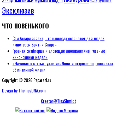
Звездные семьи
Музыка и видео
Тусовки
Топ-10
Эксклюзив
ЧТО НОВЕНЬКОГО
Сэм Асгари заявил, что навсегда останется для людей
«мистером Бритни Спирс»
Грозная снайперша и зловещие инопланетяне: главные
киноновинки недели
«Начинаю с мытья туалета»: Лолита откровенно рассказала
об интимной жизни
Copyright © 2026 Paparazi.ru
Design by ThemesDNA.com
Creator@TinaShmidt