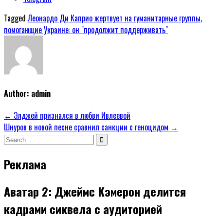
Tagged
Леонардо Ди Каприо жертвует на гуманитарные группы
,
помогающие Украине: он "продолжит поддерживать"
Author:
admin
Навигация
← Элджей признался в любви Ивлеевой
Шнуров в новой песне сравнил санкции с геноцидом →
по
Search
записям
for:
Реклама
Аватар 2: Джеймс Кэмерон делится
кадрами сиквела с аудиторией