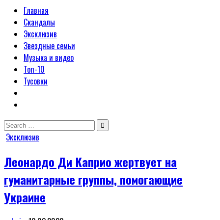
Главная
Скандалы
Эксклюзив
Звездные семьи
Музыка и видео
Топ-10
Тусовки
Search
for:
Posted
Эксклюзив
in
Леонардо Ди Каприо жертвует на
гуманитарные группы, помогающие
Украине