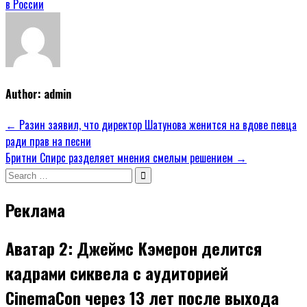
в России
Author:
admin
Навигация
← Разин заявил, что директор Шатунова женится на вдове певца
ради прав на песни
по
Бритни Спирс разделяет мнения смелым решением →
записям
Search
for:
Реклама
Аватар 2: Джеймс Кэмерон делится
кадрами сиквела с аудиторией
CinemaCon через 13 лет после выхода