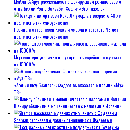
Майли Сайрус рассказывает о шокирующем романе своего
отца Билли Рэя с Элизабет Хёрли: «Это тяжело»
Певица и автор песен Коко Ли умерла в возрасте 48 лет
после попытки самоубийства
Моргенштерн увеличил популярность еврейского журнала
на 15000%
«Агония шоу-бизнеса»: Фадеев высказался о премии «Муз-
ТВ»
Шакиру обвинили в мошенничестве с налогами в Испании
Shaman рассказал о давних отношениях с Фадеевым