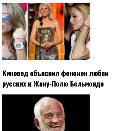
Киновед объяснил феномен любви
русских к Жану-Полю Бельмондо