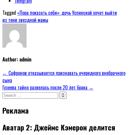
Telegram
Tagged
«Пора показать себя»: дочь Успенской хочет выйти
из тени звездной мамы
Author:
admin
Навигация
← Сафронов отказывается признавать очередного внебрачного
сына
по
Гузеева тайно развелась после 20 лет брака →
записям
Search
for:
Реклама
Аватар 2: Джеймс Кэмерон делится