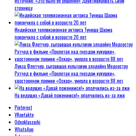
Источник: «Это было ее решение» Деактивировать Свою
страницу
Индийская телевизионная актриса Туниша Шарма
покончила с собой в возрасте 20 лет
Луиза Флетчер, сыгравшая культовую злодейку Медсестру
Рэтчед в фильме «Пролетая над гнездом кукушки»,
удостоенном премии «Оскар», умерла в возрасте 88 лет
На ведущих «Давай поженимся!» ополчились из-за лжи
Pinterest
VKontakte
Odnoklassniki
WhatsApp