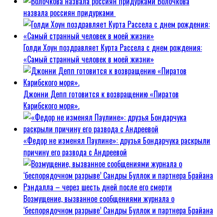
Волочкова
назвала россиян придурками
Голди Хоун поздравляет Курта Рассела с днем рождения:
«Самый странный человек в моей жизни»
Джонни Депп готовится к возвращению «Пиратов
Карибского моря».
«Федор не изменял Паулине»: друзья Бондарчука раскрыли
причину его развода с Андреевой
Возмущение, вызванное сообщениями журнала о
‘беспорядочном разрыве’ Сандры Буллок и партнера Брайана