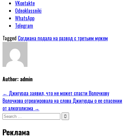
VKontakte
Odnoklassniki
WhatsApp
Telegram
Tagged
Согдиана подала на развод с третьим мужем
Author:
admin
Навигация
← Джигурда заявил, что не может спасти Волочкову
Волочкова отреагировала на слова Джигурды о ее спасении
по
от алкоголизма →
записям
Search
for:
Реклама