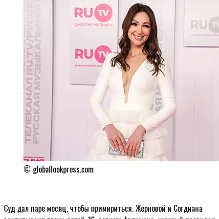
© globallookpress.com
Суд дал паре месяц, чтобы примириться. Жерновой и Согдиана