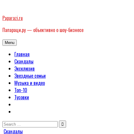
Skip
to
Paparazi.ru
content
Папараци.ру — объективно о шоу-бизнесе
Menu
Главная
Скандалы
Эксклюзив
Звездные семьи
Музыка и видео
Топ-10
Тусовки
Search
for:
Posted
Скандалы