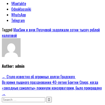
VKontakte
Odnoklassniki
WhatsApp
Telegram
Tagged
МакSим и внук Пугачевой задолжали сотни тысяч рублей
налоговой
Author:
admin
Навигация
← Стало известно об огромных долгах Градского
Во время пышного празднования 40-летия Бритни Спирс, когда
по
«звездные самолеты» покинули консерваторию, было прекращено
записям
→
Search
for: