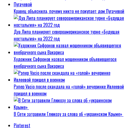
Кравец объяснила, почему никто не покупает дом Пугачевой
Дуа Липа планирует североамериканское турне «Будущая
ностальгия» на 2022 год
Художник Сафронов назвал мошенником объявившегося
внебрачного сына Вакариса
Рэпер Vacio после скандала на «голой» вечеринке Ивлеевой
пришел в военком
В Сети затравили Глюкозу за слова об «украинском Крыме»
Pinterest