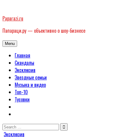
Skip
to
Paparazi.ru
content
Папараци.ру — объективно о шоу-бизнесе
Menu
Главная
Скандалы
Эксклюзив
Звездные семьи
Музыка и видео
Топ-10
Тусовки
Search
for:
Posted
Эксклюзив